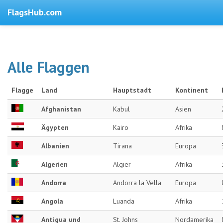
FlagsHub.com
Alle Flaggen
Flagge
Land
Hauptstadt
Kontinent
Afghanistan
Kabul
Asien
Ägypten
Kairo
Afrika
Albanien
Tirana
Europa
Algerien
Algier
Afrika
Andorra
Andorra la Vella
Europa
Angola
Luanda
Afrika
Antigua und
St. Johns
Nordamerika