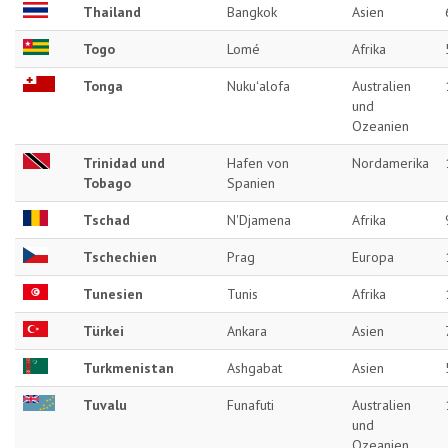
Thailand
Bangkok
Asien
Togo
Lomé
Afrika
Tonga
Nukuʻalofa
Australien
und
Ozeanien
Trinidad und
Hafen von
Nordamerika
Tobago
Spanien
Tschad
N'Djamena
Afrika
Tschechien
Prag
Europa
Tunesien
Tunis
Afrika
Türkei
Ankara
Asien
Turkmenistan
Ashgabat
Asien
Tuvalu
Funafuti
Australien
und
Ozeanien