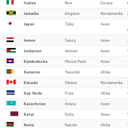
Italien
Rom
Europa
Jamaika
Kingston
Nordamerika
Japan
Tokio
Asien
Jemen
Sana’a
Asien
Jordanien
Amman
Asien
Kambodscha
Phnom Penh
Asien
Kamerun
Yaoundé
Afrika
Kanada
Ottawa
Nordamerika
Kap Verde
Praia
Afrika
Kasachstan
Astana
Asien
Katar
Doha
Asien
Kenia
Nairobi
Afrika