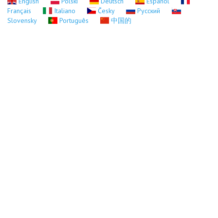
English
Polski
Deutsch
Español
Français
Italiano
Česky
Русский
Slovensky
Português
中国的