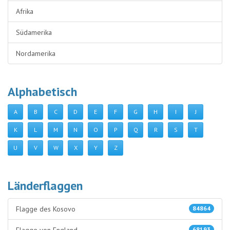
Afrika
Südamerika
Nordamerika
Alphabetisch
A
B
C
D
E
F
G
H
I
J
K
L
M
N
O
P
Q
R
S
T
U
V
W
X
Y
Z
Länderflaggen
Flagge des Kosovo
84864
68193