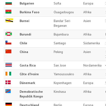
Bulgarien
Sofia
Europa
Burkina Faso
Ouagadougou
Afrika
Burnei
Bandar Seri
Asien
Begawan
Burundi
Bujumbura
Afrika
Chile
Santiago
Südamerika
China
Peking
Asien
Costa Rica
San Jose
Nordamerika
Côte d’Ivoire
Yamoussoukro
Afrika
Dänemark
Kopenhagen
Europa
Demokratische
Kinshasa
Afrika
Republik Kongo
Deutschland
Berlin
Europa