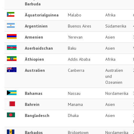
Barbuda
Äquatorialguinea
Malabo
Afrika
Argentinien
Buenos Aires
Südamerika
Armenien
Yerevan
Asien
Aserbaidschan
Baku
Asien
Äthiopien
Addis Ababa
Afrika
Australien
Canberra
Australien
und
Ozeanien
Bahamas
Nassau
Nordamerika
Bahrein
Manama
Asien
Bangladesch
Dhaka
Asien
Barbados
Bridgetown
Nordamerika