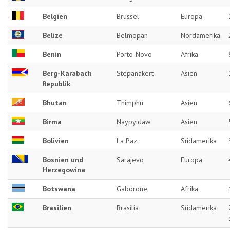
Belgien
Brüssel
Europa
Belize
Belmopan
Nordamerika
Benin
Porto-Novo
Afrika
Berg-Karabach
Stepanakert
Asien
Republik
Bhutan
Thimphu
Asien
Birma
Naypyidaw
Asien
Bolivien
La Paz
Südamerika
Bosnien und
Sarajevo
Europa
Herzegowina
Botswana
Gaborone
Afrika
Brasilien
Brasília
Südamerika