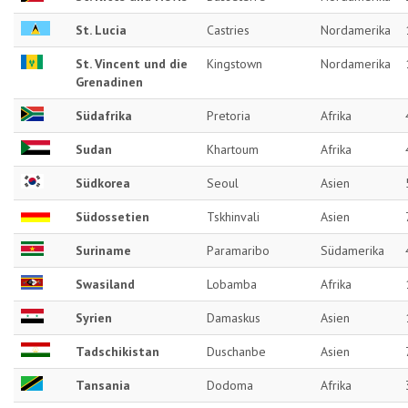
St. Lucia
Castries
Nordamerika
St. Vincent und die
Kingstown
Nordamerika
Grenadinen
Südafrika
Pretoria
Afrika
Sudan
Khartoum
Afrika
Südkorea
Seoul
Asien
Südossetien
Tskhinvali
Asien
Suriname
Paramaribo
Südamerika
Swasiland
Lobamba
Afrika
Syrien
Damaskus
Asien
Tadschikistan
Duschanbe
Asien
Tansania
Dodoma
Afrika