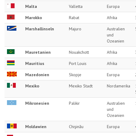
Malta
Valletta
Europa
Marokko
Rabat
Afrika
Marshallinseln
Majuro
Australien
und
Ozeanien
Mauretanien
Nouakchott
Afrika
Mauritius
Port Louis
Afrika
Mazedonien
Skopje
Europa
Mexiko
Mexiko Stadt
Nordamerika
Mikronesien
Palikir
Australien
und
Ozeanien
Moldawien
Chişinău
Europa