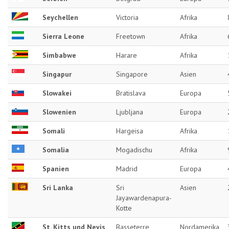
Seychellen
Victoria
Afrika
Sierra Leone
Freetown
Afrika
Simbabwe
Harare
Afrika
Singapur
Singapore
Asien
Slowakei
Bratislava
Europa
Slowenien
Ljubljana
Europa
Somali
Hargeisa
Afrika
Somalia
Mogadischu
Afrika
Spanien
Madrid
Europa
Sri Lanka
Sri
Asien
Jayawardenapura-
Kotte
St. Kitts und Nevis
Basseterre
Nordamerika