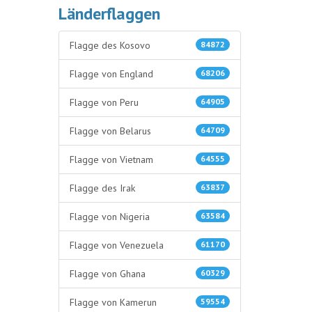
Länderflaggen
Flagge des Kosovo
84872
Flagge von England
68206
Flagge von Peru
64905
Flagge von Belarus
64709
Flagge von Vietnam
64555
Flagge des Irak
63837
Flagge von Nigeria
63584
Flagge von Venezuela
61170
Flagge von Ghana
60329
Flagge von Kamerun
59554