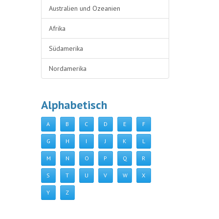
Australien und Ozeanien
Afrika
Südamerika
Nordamerika
Alphabetisch
A
B
C
D
E
F
G
H
I
J
K
L
M
N
O
P
Q
R
S
T
U
V
W
X
Y
Z