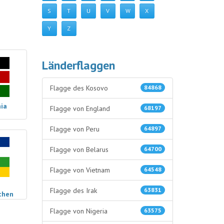
S
T
U
V
W
X
Y
Z
Länderflaggen
Flagge des Kosovo
84868
nia
Flagge von England
68197
Flagge von Peru
64897
Flagge von Belarus
64700
Flagge von Vietnam
64548
Flagge des Irak
63831
chen
Flagge von Nigeria
63575