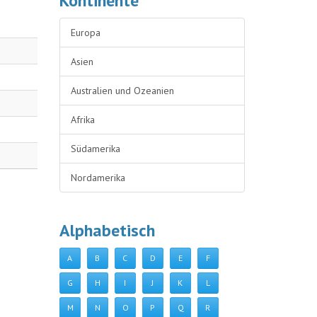
Kontinente
Europa
Asien
Australien und Ozeanien
Afrika
Südamerika
Nordamerika
Alphabetisch
A
B
C
D
E
F
G
H
I
J
K
L
M
N
O
P
Q
R