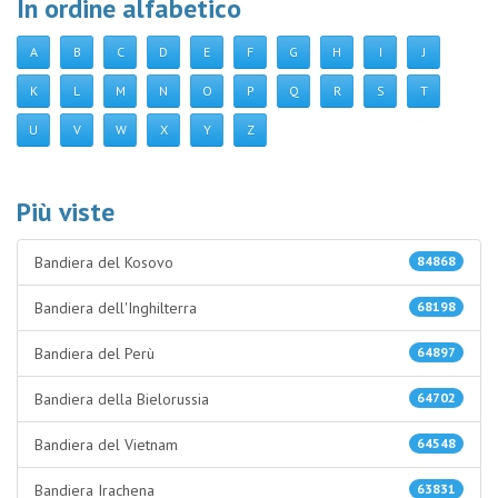
In ordine alfabetico
A
B
C
D
E
F
G
H
I
J
K
L
M
N
O
P
Q
R
S
T
U
V
W
X
Y
Z
Più viste
Bandiera del Kosovo
84868
Bandiera dell'Inghilterra
68198
Bandiera del Perù
64897
Bandiera della Bielorussia
64702
Bandiera del Vietnam
64548
Bandiera Irachena
63831