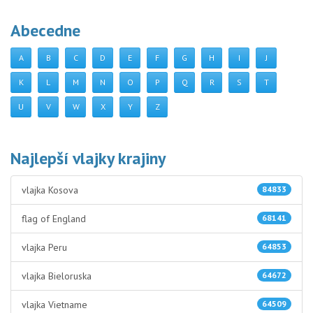
Abecedne
A
B
C
D
E
F
G
H
I
J
K
L
M
N
O
P
Q
R
S
T
U
V
W
X
Y
Z
Najlepší vlajky krajiny
vlajka Kosova
84833
flag of England
68141
vlajka Peru
64853
vlajka Bieloruska
64672
vlajka Vietname
64509