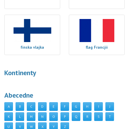
fínska vlajka
flag Francjii
Kontinenty
Abecedne
A
B
C
D
E
F
G
H
I
J
K
L
M
N
O
P
Q
R
S
T
U
V
W
X
Y
Z