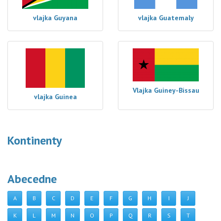
vlajka Guyana
vlajka Guatemaly
Vlajka Guiney-Bissau
vlajka Guinea
Kontinenty
Abecedne
A
B
C
D
E
F
G
H
I
J
K
L
M
N
O
P
Q
R
S
T