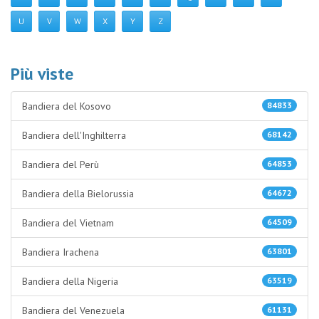
U
V
W
X
Y
Z
Più viste
Bandiera del Kosovo
84833
Bandiera dell'Inghilterra
68142
Bandiera del Perù
64853
Bandiera della Bielorussia
64672
Bandiera del Vietnam
64509
Bandiera Irachena
63801
Bandiera della Nigeria
63519
Bandiera del Venezuela
61131