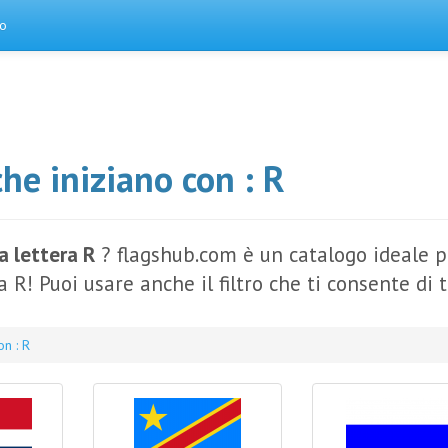
to
he iniziano con : R
a lettera R
? flagshub.com è un catalogo ideale pe
ra R! Puoi usare anche il filtro che ti consente di 
on : R