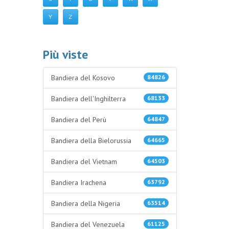
Y
Z
Più viste
Bandiera del Kosovo
84826
Bandiera dell'Inghilterra
68133
Bandiera del Perù
64847
Bandiera della Bielorussia
64665
Bandiera del Vietnam
64503
Bandiera Irachena
63792
Bandiera della Nigeria
63514
Bandiera del Venezuela
61125