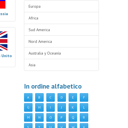
Europa
ussia
Africa
Sud America
Nord America
Australia y Oceanía
 Unito
Asia
In ordine alfabetico
A
B
C
D
E
F
G
H
I
J
K
L
M
N
O
P
Q
R
S
T
U
V
W
X