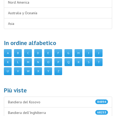
Nord America
Australia y Oceanía
Asia
In ordine alfabetico
A
B
C
D
E
F
G
H
I
J
K
L
M
N
O
P
Q
R
S
T
U
V
W
X
Y
Z
Più viste
Bandiera del Kosovo
84894
Bandiera dell'Inghilterra
68253