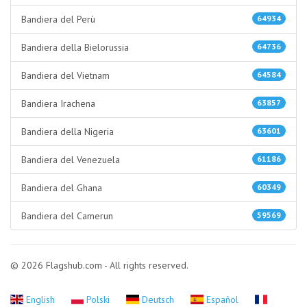
Bandiera del Perù
64934
Bandiera della Bielorussia
64736
Bandiera del Vietnam
64584
Bandiera Irachena
63857
Bandiera della Nigeria
63601
Bandiera del Venezuela
61186
Bandiera del Ghana
60349
Bandiera del Camerun
59569
© 2026 Flagshub.com - All rights reserved.
English
Polski
Deutsch
Español