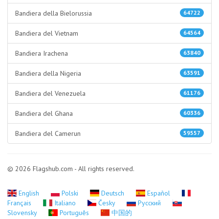
Bandiera della Bielorussia
64722
Bandiera del Vietnam
64564
Bandiera Irachena
63840
Bandiera della Nigeria
63591
Bandiera del Venezuela
61176
Bandiera del Ghana
60336
Bandiera del Camerun
59557
© 2026 Flagshub.com - All rights reserved.
English
Polski
Deutsch
Español
Français
Italiano
Česky
Русский
Slovensky
Português
中国的