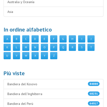
Australia y Oceanía
Asia
In ordine alfabetico
A
B
C
D
E
F
G
H
I
J
K
L
M
N
O
P
Q
R
S
T
U
V
W
X
Y
Z
Più viste
Bandiera del Kosovo
84880
Bandiera dell'Inghilterra
68231
Bandiera del Perù
64917