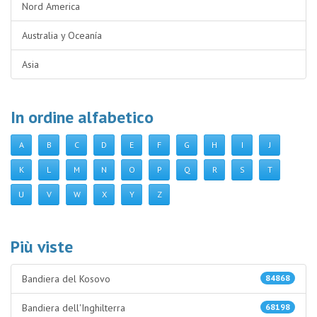
Nord America
Australia y Oceanía
Asia
In ordine alfabetico
A
B
C
D
E
F
G
H
I
J
K
L
M
N
O
P
Q
R
S
T
U
V
W
X
Y
Z
Più viste
Bandiera del Kosovo
84868
Bandiera dell'Inghilterra
68198