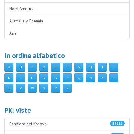
Nord America
Australia y Oceanía
Asia
In ordine alfabetico
A
B
C
D
E
F
G
H
I
J
K
L
M
N
O
P
Q
R
S
T
U
V
W
X
Y
Z
Più viste
Bandiera del Kosovo
84912