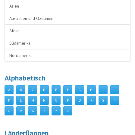
Asien
Australien und Ozeanien
Afrika
Südamerika
Nordamerika
Alphabetisch
A
B
C
D
E
F
G
H
I
J
K
L
M
N
O
P
Q
R
S
T
U
V
W
X
Y
Z
Länderflaggen