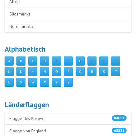
Afrika
Südamerika
Nordamerika
Alphabetisch
A
B
C
D
E
F
G
H
I
J
K
L
M
N
O
P
Q
R
S
T
U
V
W
X
Y
Z
Länderflaggen
Flagge des Kosovo
84881
Flagge von England
68231