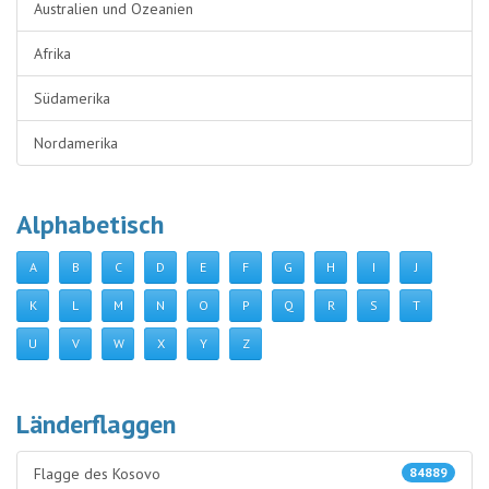
Australien und Ozeanien
Afrika
Südamerika
Nordamerika
Alphabetisch
A
B
C
D
E
F
G
H
I
J
K
L
M
N
O
P
Q
R
S
T
U
V
W
X
Y
Z
Länderflaggen
Flagge des Kosovo
84889