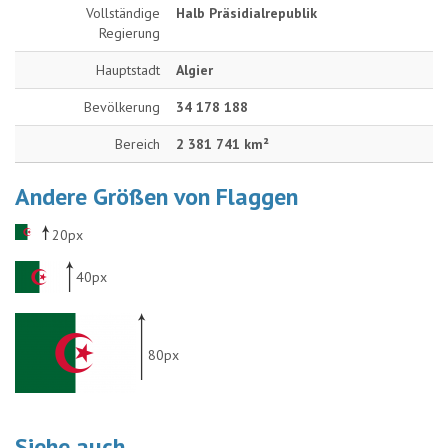
Vollständige
Halb Präsidialrepublik
Regierung
Hauptstadt
Algier
Bevölkerung
34 178 188
Bereich
2 381 741 km²
Andere Größen von Flaggen
20px
40px
80px
Siehe auch