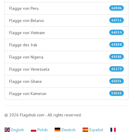
Flagge von Peru
64906
Flagge von Belarus
64711
Flagge von Vietnam
64559
Flagge des Irak
63838
Flagge von Nigeria
63585
Flagge von Venezuela
61173
Flagge von Ghana
60331
Flagge von Kamerun
59555
© 2026 Flagshub.com - All rights reserved.
English
Polski
Deutsch
Español