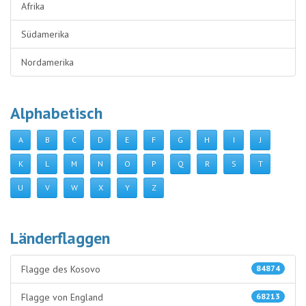
Afrika
Südamerika
Nordamerika
Alphabetisch
A
B
C
D
E
F
G
H
I
J
K
L
M
N
O
P
Q
R
S
T
U
V
W
X
Y
Z
Länderflaggen
Flagge des Kosovo
84874
Flagge von England
68213