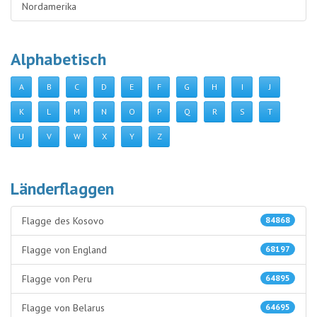
Nordamerika
Alphabetisch
A
B
C
D
E
F
G
H
I
J
K
L
M
N
O
P
Q
R
S
T
U
V
W
X
Y
Z
Länderflaggen
Flagge des Kosovo
84868
Flagge von England
68197
Flagge von Peru
64895
Flagge von Belarus
64695