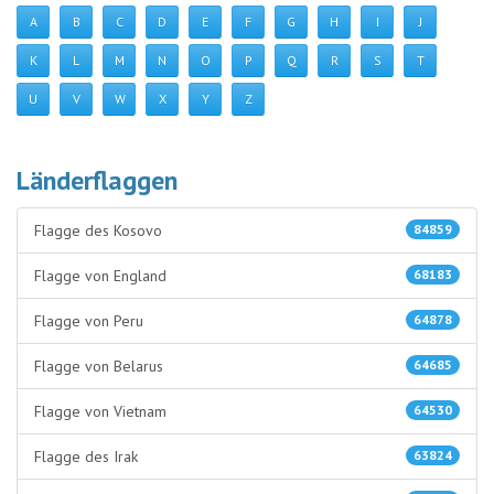
A
B
C
D
E
F
G
H
I
J
K
L
M
N
O
P
Q
R
S
T
U
V
W
X
Y
Z
Länderflaggen
Flagge des Kosovo
84859
Flagge von England
68183
Flagge von Peru
64878
Flagge von Belarus
64685
Flagge von Vietnam
64530
Flagge des Irak
63824