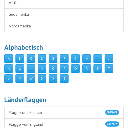
Afrika
Südamerika
Nordamerika
Alphabetisch
A
B
C
D
E
F
G
H
I
J
K
L
M
N
O
P
Q
R
S
T
U
V
W
X
Y
Z
Länderflaggen
Flagge des Kosovo
84869
Flagge von England
68202