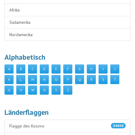
Afrika
Südamerika
Nordamerika
Alphabetisch
A
B
C
D
E
F
G
H
I
J
K
L
M
N
O
P
Q
R
S
T
U
V
W
X
Y
Z
Länderflaggen
Flagge des Kosovo
84868