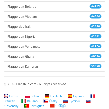
Flagge von Belarus
64723
Flagge von Vietnam
64564
Flagge des Irak
63840
Flagge von Nigeria
63591
Flagge von Venezuela
61176
Flagge von Ghana
60336
Flagge von Kamerun
59558
© 2026 Flagshub.com - All rights reserved.
English
Polski
Deutsch
Español
Français
Italiano
Česky
Русский
Slovensky
Português
中国的