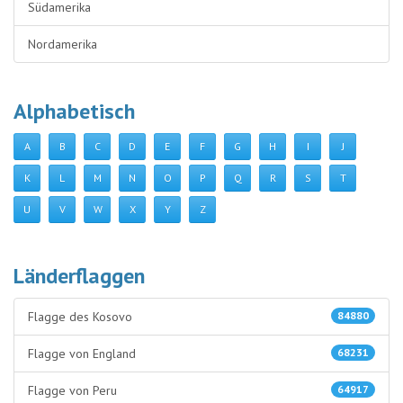
Südamerika
Nordamerika
Alphabetisch
A
B
C
D
E
F
G
H
I
J
K
L
M
N
O
P
Q
R
S
T
U
V
W
X
Y
Z
Länderflaggen
Flagge des Kosovo
84880
Flagge von England
68231
Flagge von Peru
64917