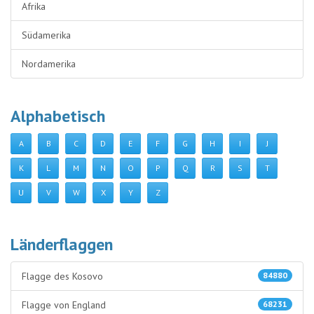
Afrika
Südamerika
Nordamerika
Alphabetisch
A
B
C
D
E
F
G
H
I
J
K
L
M
N
O
P
Q
R
S
T
U
V
W
X
Y
Z
Länderflaggen
Flagge des Kosovo
84880
Flagge von England
68231