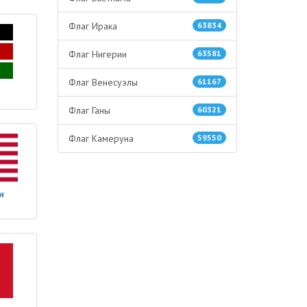
Флаг Ирака
63834
Флаг Нигерии
63581
Флаг Венесуэлы
61167
Флаг Ганы
60321
Флаг Камеруна
59550
и