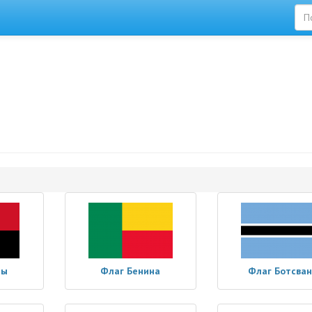
лы
Флаг Бенина
Флаг Ботсва