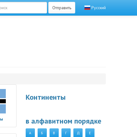
Отправить
Русский
Континенты
ны
в алфавитном порядке
А
Б
В
Г
Д
Е