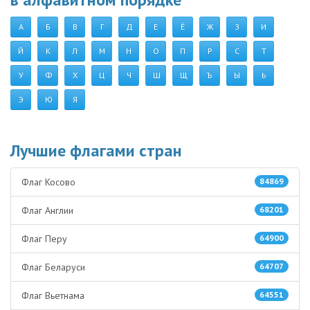
А
Б
В
Г
Д
Е
Ё
Ж
З
И
Й
К
Л
М
Н
О
П
Р
С
Т
У
Ф
Х
Ц
Ч
Ш
Щ
Ъ
Ы
Ь
Э
Ю
Я
Лучшие флагами стран
Флаг Косово
84869
Флаг Англии
68201
Флаг Перу
64900
Флаг Беларуси
64707
Флаг Вьетнама
64551