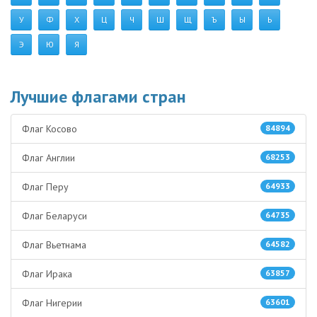
У
Ф
Х
Ц
Ч
Ш
Щ
Ъ
Ы
Ь
Э
Ю
Я
Лучшие флагами стран
Флаг Косово
84894
Флаг Англии
68253
Флаг Перу
64933
Флаг Беларуси
64735
Флаг Вьетнама
64582
Флаг Ирака
63857
Флаг Нигерии
63601