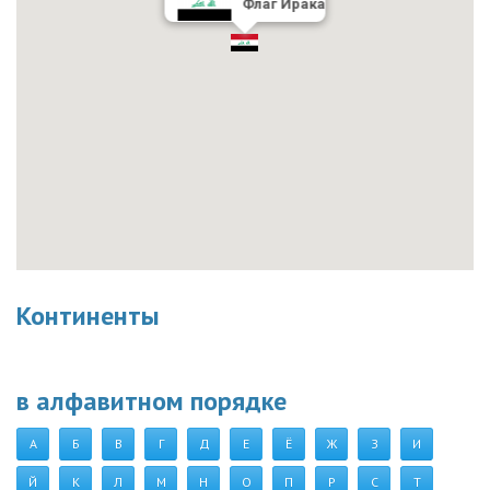
Флаг Ирака
Континенты
в алфавитном порядке
А
Б
В
Г
Д
Е
Ё
Ж
З
И
Й
К
Л
М
Н
О
П
Р
С
Т