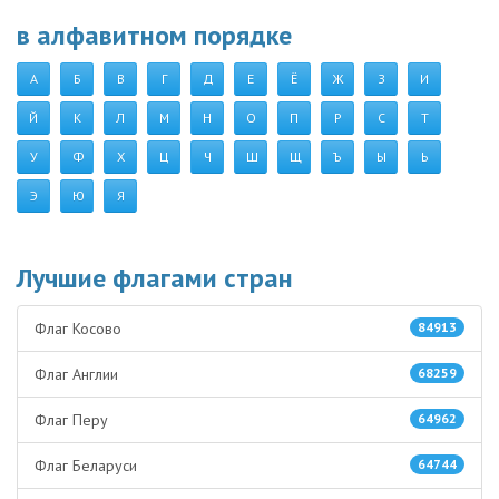
в алфавитном порядке
А
Б
В
Г
Д
Е
Ё
Ж
З
И
Й
К
Л
М
Н
О
П
Р
С
Т
У
Ф
Х
Ц
Ч
Ш
Щ
Ъ
Ы
Ь
Э
Ю
Я
Лучшие флагами стран
Флаг Косово
84913
Флаг Англии
68259
Флаг Перу
64962
Флаг Беларуси
64744