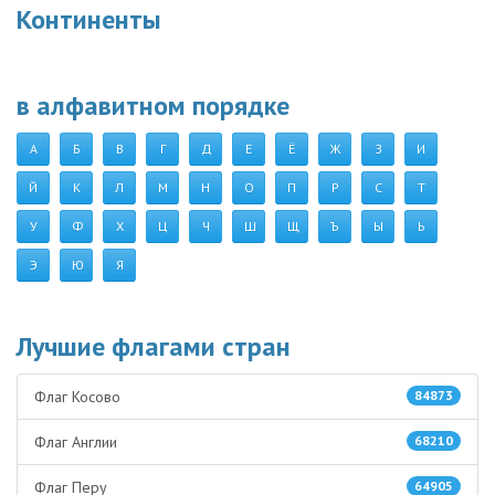
Континенты
в алфавитном порядке
А
Б
В
Г
Д
Е
Ё
Ж
З
И
Й
К
Л
М
Н
О
П
Р
С
Т
У
Ф
Х
Ц
Ч
Ш
Щ
Ъ
Ы
Ь
Э
Ю
Я
Лучшие флагами стран
Флаг Косово
84873
Флаг Англии
68210
Флаг Перу
64905