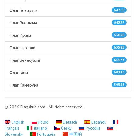
Флаг Беларуси
64710
Флаг Вьетнама
64557
Флаг Ирака
63838
Флаг Нигерии
63585
Флаг Венесуэлы
61173
Флаг Ганы
60330
Флаг Камеруна
59555
© 2026 Flagshub.com - All rights reserved.
English
Polski
Deutsch
Español
Français
Italiano
Česky
Русский
Slovensky
Português
中国的