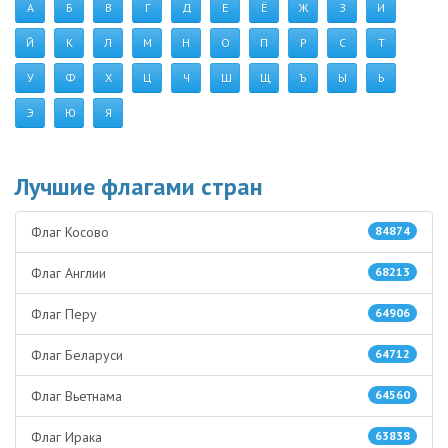
А
Б
В
Г
Д
Е
Ё
Ж
З
И
Й
К
Л
М
Н
О
П
Р
С
Т
У
Ф
Х
Ц
Ч
Ш
Щ
Ъ
Ы
Ь
Э
Ю
Я
Лучшие флагами стран
Флаг Косово
84874
Флаг Англии
68213
Флаг Перу
64906
Флаг Беларуси
64712
Флаг Вьетнама
64560
Флаг Ирака
63838