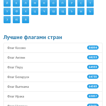
Й
К
Л
М
Н
О
П
Р
С
Т
У
Ф
Х
Ц
Ч
Ш
Щ
Ъ
Ы
Ь
Э
Ю
Я
Лучшие флагами стран
Флаг Косово
84894
Флаг Англии
68253
Флаг Перу
64933
Флаг Беларуси
64735
Флаг Вьетнама
64583
Флаг Ирака
63857
63601