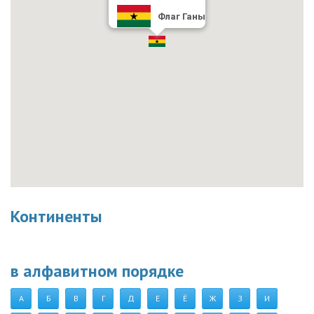
Флаг Ганы
Континенты
в алфавитном порядке
А
Б
В
Г
Д
Е
Ё
Ж
З
И