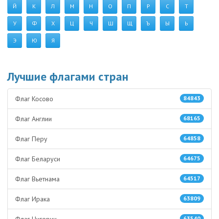
Й
К
Л
М
Н
О
П
Р
С
Т
У
Ф
Х
Ц
Ч
Ш
Щ
Ъ
Ы
Ь
Э
Ю
Я
Лучшие флагами стран
Флаг Косово
84843
Флаг Англии
68165
Флаг Перу
64858
Флаг Беларуси
64675
Флаг Вьетнама
64517
Флаг Ирака
63809
Флаг Нигерии
63540