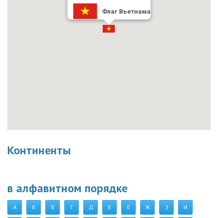
Флаг Вьетнама
Континенты
в алфавитном порядке
А
Б
В
Г
Д
Е
Ё
Ж
З
И