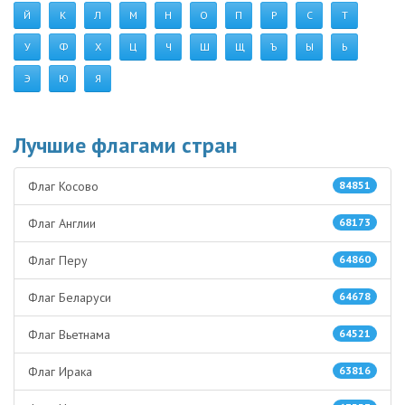
Й
К
Л
М
Н
О
П
Р
С
Т
У
Ф
Х
Ц
Ч
Ш
Щ
Ъ
Ы
Ь
Э
Ю
Я
Лучшие флагами стран
Флаг Косово
84851
Флаг Англии
68173
Флаг Перу
64860
Флаг Беларуси
64678
Флаг Вьетнама
64521
Флаг Ирака
63816