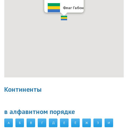
Флаг Габон
Континенты
в алфавитном порядке
А
Б
В
Г
Д
Е
Ё
Ж
З
И