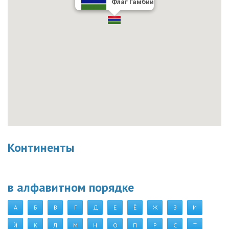
Флаг Гамбии
Континенты
в алфавитном порядке
А
Б
В
Г
Д
Е
Ё
Ж
З
И
Й
К
Л
М
Н
О
П
Р
С
Т