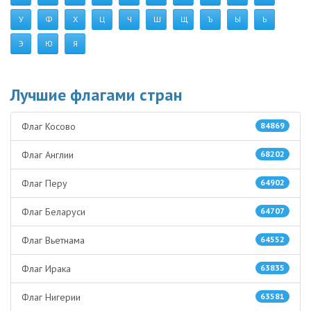
У
Ф
Х
Ц
Ч
Ш
Щ
Ъ
Ы
Ь
Э
Ю
Я
Лучшие флагами стран
Флаг Косово
84869
Флаг Англии
68202
Флаг Перу
64902
Флаг Беларуси
64707
Флаг Вьетнама
64552
Флаг Ирака
63835
Флаг Нигерии
63581