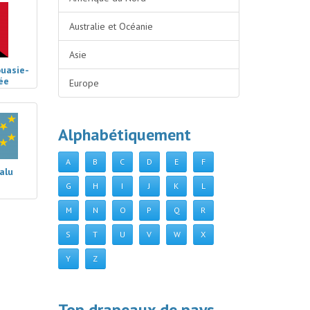
Australie et Océanie
Asie
ouasie-
ée
Europe
Alphabétiquement
A
B
C
D
E
F
alu
G
H
I
J
K
L
M
N
O
P
Q
R
S
T
U
V
W
X
Y
Z
Top drapeaux de pays