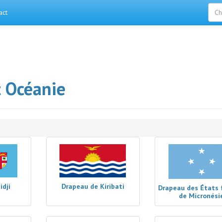
act
t Océanie
idji
Drapeau de Kiribati
Drapeau des États 
de Micronési