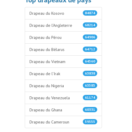
Drapeau du Kosovo
84874
Drapeau de l’Angleterre
68214
Drapeau du Pérou
64906
Drapeau du Bélarus
64712
Drapeau du Vietnam
64560
Drapeau de l’Irak
63838
Drapeau du Nigeria
63585
Drapeau du Venezuela
61174
Drapeau du Ghana
60331
Drapeau du Cameroun
59555