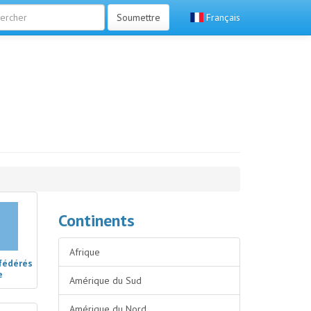
Soumettre
Français
Continents
Afrique
fédérés
e
Amérique du Sud
Amérique du Nord