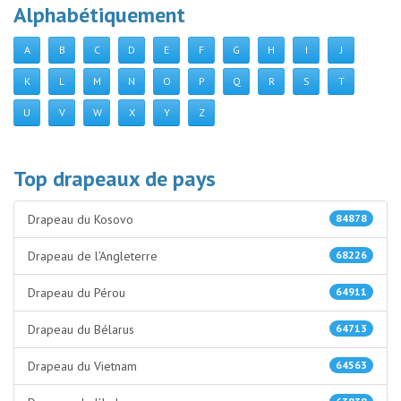
Alphabétiquement
A
B
C
D
E
F
G
H
I
J
K
L
M
N
O
P
Q
R
S
T
U
V
W
X
Y
Z
Top drapeaux de pays
Drapeau du Kosovo
84878
Drapeau de l’Angleterre
68226
Drapeau du Pérou
64911
Drapeau du Bélarus
64713
Drapeau du Vietnam
64563