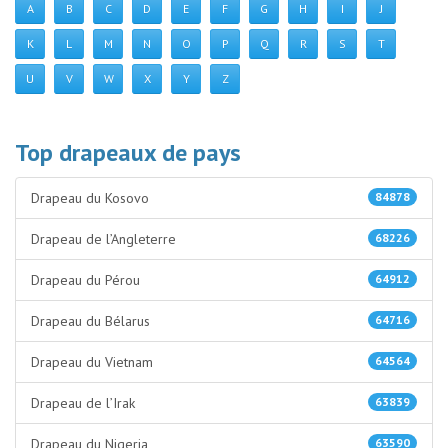
A
B
C
D
E
F
G
H
I
J
K
L
M
N
O
P
Q
R
S
T
U
V
W
X
Y
Z
Top drapeaux de pays
Drapeau du Kosovo
84878
Drapeau de l’Angleterre
68226
Drapeau du Pérou
64912
Drapeau du Bélarus
64716
Drapeau du Vietnam
64564
Drapeau de l’Irak
63839
Drapeau du Nigeria
63590