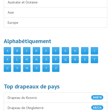
Australie et Océanie
Asie
Europe
Alphabétiquement
A
B
C
D
E
F
G
H
I
J
K
L
M
N
O
P
Q
R
S
T
U
V
W
X
Y
Z
Top drapeaux de pays
Drapeau du Kosovo
84878
Drapeau de l’Angleterre
68226