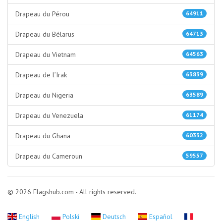
Drapeau du Pérou
64911
Drapeau du Bélarus
64713
Drapeau du Vietnam
64563
Drapeau de l’Irak
63839
Drapeau du Nigeria
63589
Drapeau du Venezuela
61174
Drapeau du Ghana
60332
Drapeau du Cameroun
59557
© 2026 Flagshub.com - All rights reserved.
English
Polski
Deutsch
Español