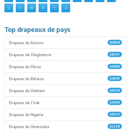
U
V
W
X
Y
Z
Top drapeaux de pays
Drapeau du Kosovo
84868
Drapeau de l’Angleterre
68197
Drapeau du Pérou
64896
Drapeau du Bélarus
64695
Drapeau du Vietnam
64544
Drapeau de l’Irak
63830
Drapeau du Nigeria
63575
Drapeau du Venezuela
61158