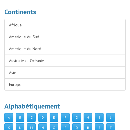
Continents
Afrique
Amérique du Sud
Amérique du Nord
Australie et Océanie
Asie
Europe
Alphabétiquement
A
B
C
D
E
F
G
H
I
J
K
L
M
N
O
P
Q
R
S
T