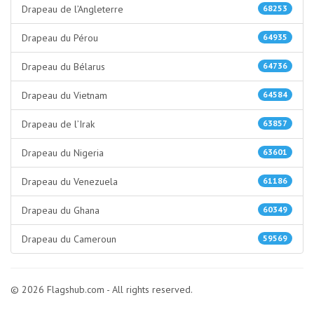
Drapeau de l’Angleterre
68253
Drapeau du Pérou
64935
Drapeau du Bélarus
64736
Drapeau du Vietnam
64584
Drapeau de l’Irak
63857
Drapeau du Nigeria
63601
Drapeau du Venezuela
61186
Drapeau du Ghana
60349
Drapeau du Cameroun
59569
© 2026 Flagshub.com - All rights reserved.