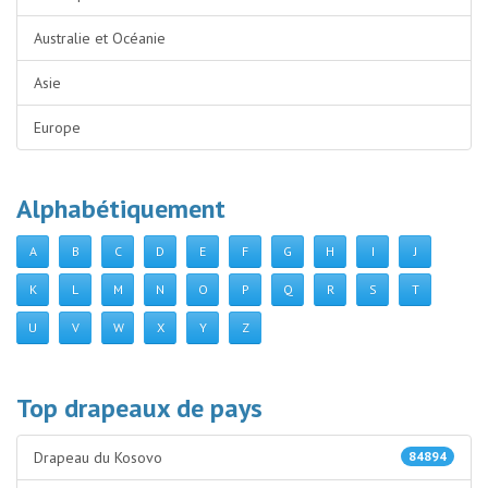
Australie et Océanie
Asie
Europe
Alphabétiquement
A
B
C
D
E
F
G
H
I
J
K
L
M
N
O
P
Q
R
S
T
U
V
W
X
Y
Z
Top drapeaux de pays
Drapeau du Kosovo
84894