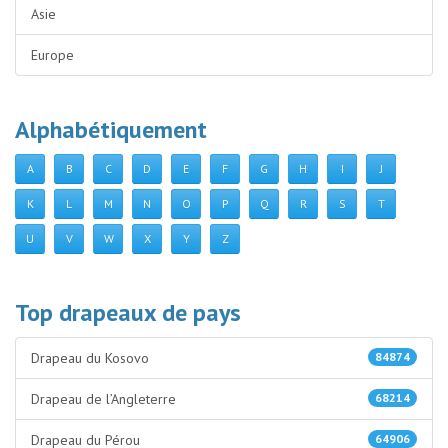
Asie
Europe
Alphabétiquement
A
B
C
D
E
F
G
H
I
J
K
L
M
N
O
P
Q
R
S
T
U
V
W
X
Y
Z
Top drapeaux de pays
Drapeau du Kosovo
84874
Drapeau de l’Angleterre
68214
Drapeau du Pérou
64906