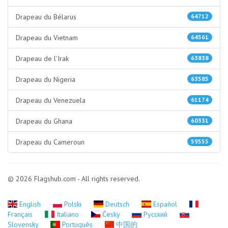
Drapeau du Bélarus
64712
Drapeau du Vietnam
64561
Drapeau de l’Irak
63838
Drapeau du Nigeria
63585
Drapeau du Venezuela
61174
Drapeau du Ghana
60331
Drapeau du Cameroun
59555
© 2026 Flagshub.com - All rights reserved.
English
Polski
Deutsch
Español
Français
Italiano
Česky
Русский
Slovensky
Português
中国的