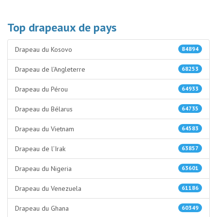
Top drapeaux de pays
Drapeau du Kosovo
84894
Drapeau de l’Angleterre
68253
Drapeau du Pérou
64933
Drapeau du Bélarus
64735
Drapeau du Vietnam
64583
Drapeau de l’Irak
63857
Drapeau du Nigeria
63601
Drapeau du Venezuela
61186
Drapeau du Ghana
60349