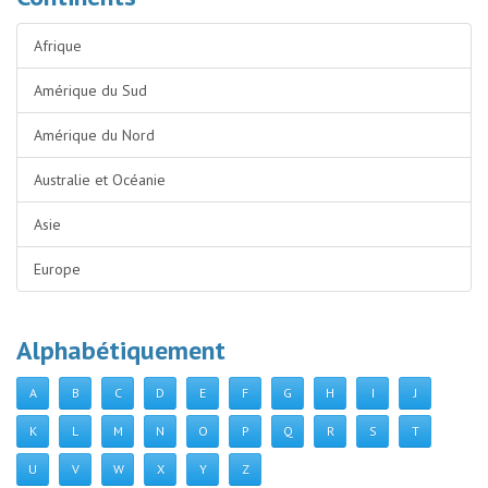
Afrique
Amérique du Sud
Amérique du Nord
Australie et Océanie
Asie
Europe
Alphabétiquement
A
B
C
D
E
F
G
H
I
J
K
L
M
N
O
P
Q
R
S
T
U
V
W
X
Y
Z