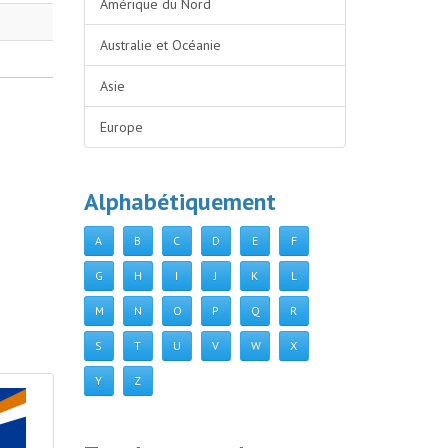
Amérique du Nord
Australie et Océanie
Asie
Europe
Alphabétiquement
A
B
C
D
E
F
G
H
I
J
K
L
M
N
O
P
Q
R
S
T
U
V
W
X
Y
Z