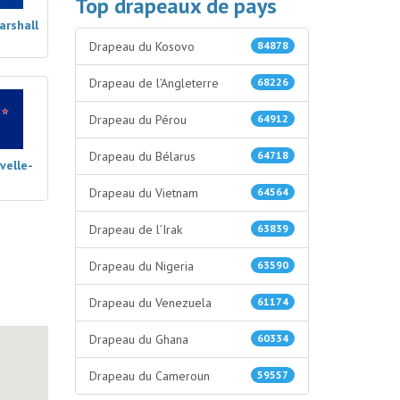
Top drapeaux de pays
arshall
Drapeau du Kosovo
84878
Drapeau de l’Angleterre
68226
Drapeau du Pérou
64912
Drapeau du Bélarus
64718
velle-
Drapeau du Vietnam
64564
Drapeau de l’Irak
63839
Drapeau du Nigeria
63590
Drapeau du Venezuela
61174
Drapeau du Ghana
60334
Drapeau du Cameroun
59557