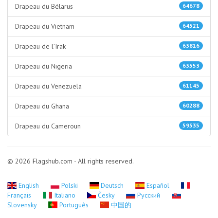
Drapeau du Bélarus
64678
Drapeau du Vietnam
64521
Drapeau de l’Irak
63816
Drapeau du Nigeria
63553
Drapeau du Venezuela
61145
Drapeau du Ghana
60288
Drapeau du Cameroun
59535
© 2026 Flagshub.com - All rights reserved.
English
Polski
Deutsch
Español
Français
Italiano
Česky
Русский
Slovensky
Português
中国的