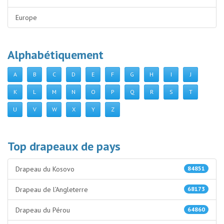
Europe
Alphabétiquement
A
B
C
D
E
F
G
H
I
J
K
L
M
N
O
P
Q
R
S
T
U
V
W
X
Y
Z
Top drapeaux de pays
Drapeau du Kosovo
84851
Drapeau de l’Angleterre
68173
Drapeau du Pérou
64860