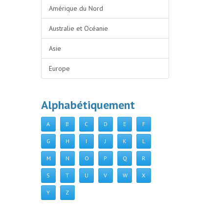
Amérique du Nord
Australie et Océanie
Asie
Europe
Alphabétiquement
A
B
C
D
E
F
G
H
I
J
K
L
M
N
O
P
Q
R
S
T
U
V
W
X
Y
Z