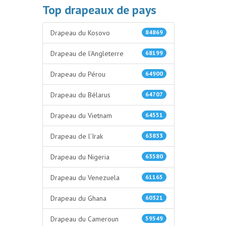
Top drapeaux de pays
Drapeau du Kosovo
84869
Drapeau de l’Angleterre
68199
Drapeau du Pérou
64900
Drapeau du Bélarus
64707
Drapeau du Vietnam
64551
Drapeau de l’Irak
63833
Drapeau du Nigeria
63580
Drapeau du Venezuela
61165
Drapeau du Ghana
60321
Drapeau du Cameroun
59549