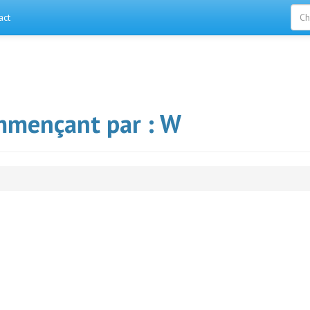
act
mmençant par : W