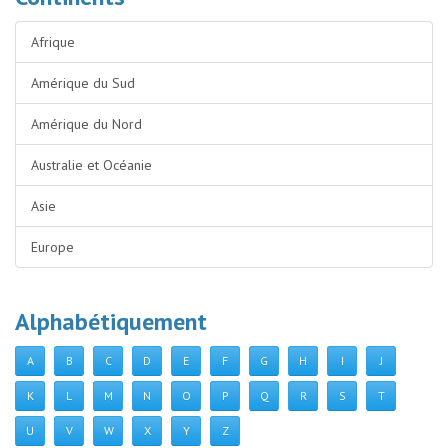
Afrique
Amérique du Sud
Amérique du Nord
Australie et Océanie
Asie
Europe
Alphabétiquement
A
B
C
D
E
F
G
H
I
J
K
L
M
N
O
P
Q
R
S
T
U
V
W
X
Y
Z