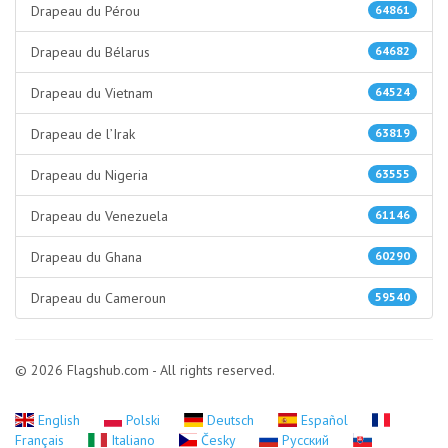
Drapeau du Pérou
64861
Drapeau du Bélarus
64682
Drapeau du Vietnam
64524
Drapeau de l’Irak
63819
Drapeau du Nigeria
63555
Drapeau du Venezuela
61146
Drapeau du Ghana
60290
Drapeau du Cameroun
59540
© 2026 Flagshub.com - All rights reserved.
English
Polski
Deutsch
Español
Français
Italiano
Česky
Русский