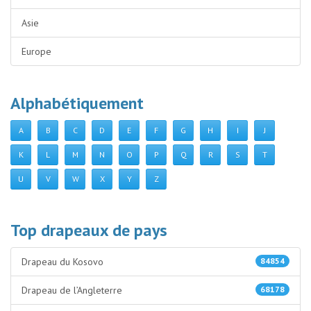
Asie
Europe
Alphabétiquement
A
B
C
D
E
F
G
H
I
J
K
L
M
N
O
P
Q
R
S
T
U
V
W
X
Y
Z
Top drapeaux de pays
Drapeau du Kosovo
84854
Drapeau de l’Angleterre
68178