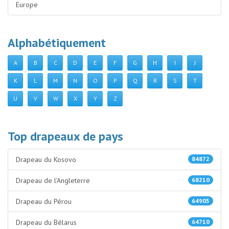
Europe
Alphabétiquement
A
B
C
D
E
F
G
H
I
J
K
L
M
N
O
P
Q
R
S
T
U
V
W
X
Y
Z
Top drapeaux de pays
Drapeau du Kosovo
84872
Drapeau de l’Angleterre
68210
Drapeau du Pérou
64905
Drapeau du Bélarus
64710