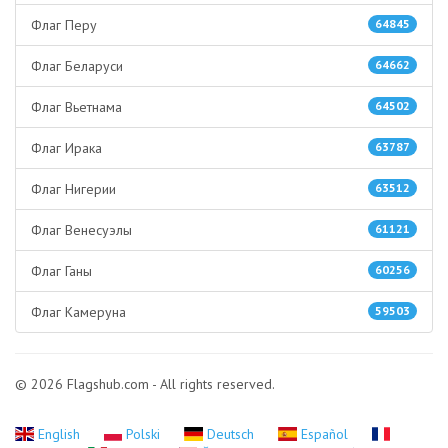
Флаг Перу
64845
Флаг Беларуси
64662
Флаг Вьетнама
64502
Флаг Ирака
63787
Флаг Нигерии
63512
Флаг Венесуэлы
61121
Флаг Ганы
60256
Флаг Камеруна
59503
© 2026 Flagshub.com - All rights reserved.
English
Polski
Deutsch
Español