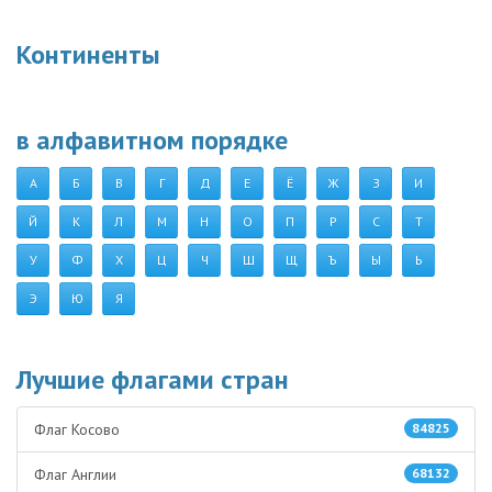
Континенты
в алфавитном порядке
А
Б
В
Г
Д
Е
Ё
Ж
З
И
Й
К
Л
М
Н
О
П
Р
С
Т
У
Ф
Х
Ц
Ч
Ш
Щ
Ъ
Ы
Ь
Э
Ю
Я
Лучшие флагами стран
Флаг Косово
84825
Флаг Англии
68132