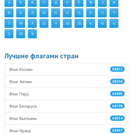
А
Б
В
Г
Д
Е
Ё
Ж
З
И
Й
К
Л
М
Н
О
П
Р
С
Т
У
Ф
Х
Ц
Ч
Ш
Щ
Ъ
Ы
Ь
Э
Ю
Я
Лучшие флагами стран
Флаг Косово
84872
Флаг Англии
68206
Флаг Перу
64905
Флаг Беларуси
64709
Флаг Вьетнама
64554
Флаг Ирака
63837