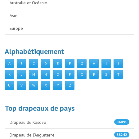
Australie et Océanie
Asie
Europe
Alphabétiquement
A
B
C
D
E
F
G
H
I
J
K
L
M
N
O
P
Q
R
S
T
U
V
W
X
Y
Z
Top drapeaux de pays
Drapeau du Kosovo
84891
Drapeau de l’Angleterre
68242