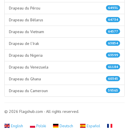
Drapeau du Pérou
64931
Drapeau du Bélarus
64734
Drapeau du Vietnam
64577
Drapeau de l’Irak
63854
Drapeau du Nigeria
63599
Drapeau du Venezuela
61184
Drapeau du Ghana
60345
Drapeau du Cameroun
59565
© 2026 Flagshub.com - All rights reserved.
English
Polski
Deutsch
Español